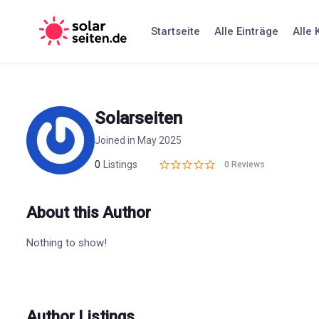
Skip
to
Startseite
Alle Einträge
Alle 
content
Solarseiten
Joined in May 2025
0
Listings
0 Reviews
About this Author
Nothing to show!
Author Listings