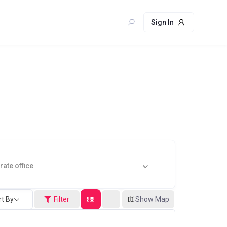
Sign In
ate office
rt By
Filter
Show Map