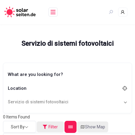
Skip
to
content
Servizio di sistemi fotovoltaici
What are you looking for?
Location
Servizio di sistemi fotovoltaici
0
Items Found
Sort By
Filter
Show Map