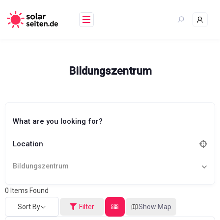
Skip
to
content
Bildungszentrum
What are you looking for?
Location
Bildungszentrum
0
Items Found
Sort By
Filter
Show Map