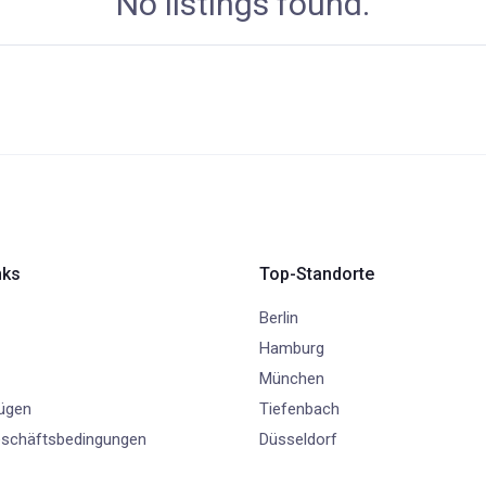
No listings found.
nks
Top-Standorte
Berlin
Hamburg
München
fügen
Tiefenbach
eschäftsbedingungen
Düsseldorf