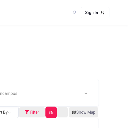
Sign In
rt By
Filter
Show Map