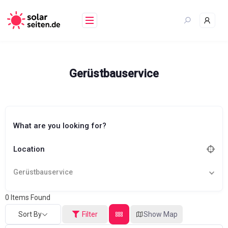
Skip
to
content
Gerüstbauservice
What are you looking for?
Location
Gerüstbauservice
0
Items Found
Sort By
Filter
Show Map