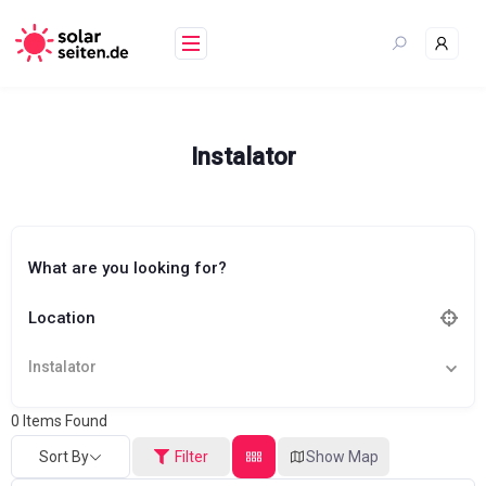
Skip
to
content
Instalator
What are you looking for?
Location
Instalator
0
Items Found
Sort By
Filter
Show Map