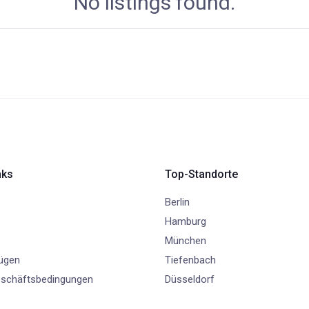
No listings found.
nks
Top-Standorte
Berlin
Hamburg
München
fügen
Tiefenbach
eschäftsbedingungen
Düsseldorf