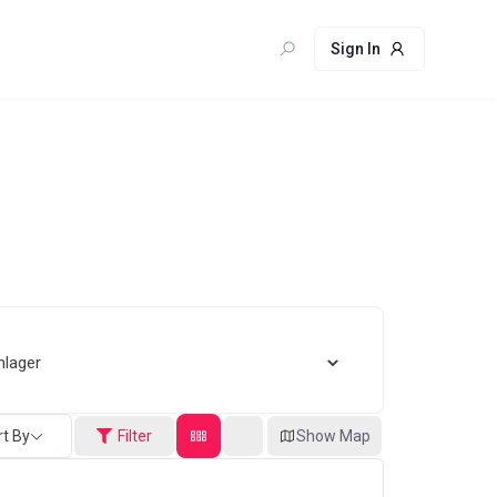
Sign In
rt By
Filter
Show Map