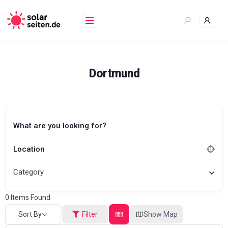
Skip
to
content
Dortmund
What are you looking for?
Location
Category
0
Items Found
Sort By
Filter
Show Map