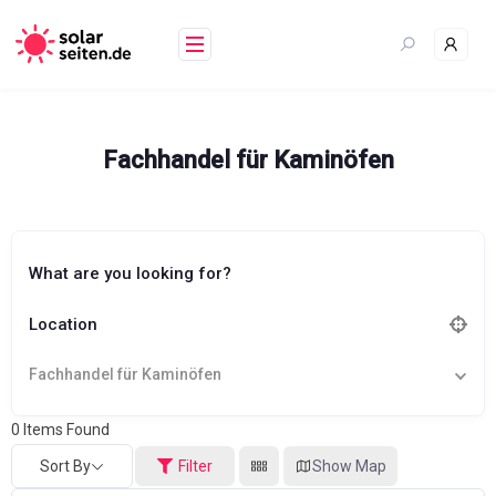
Skip
to
content
Fachhandel für Kaminöfen
What are you looking for?
Location
Fachhandel für Kaminöfen
0
Items Found
Sort By
Filter
Show Map