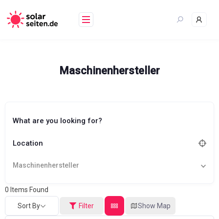
Skip
to
content
Maschinenhersteller
What are you looking for?
Location
Maschinenhersteller
0
Items Found
Sort By
Filter
Show Map