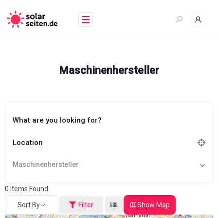
Skip
to
content
Maschinenhersteller
What are you looking for?
Location
Maschinenhersteller
0
Items Found
Sort By
Filter
Show Map