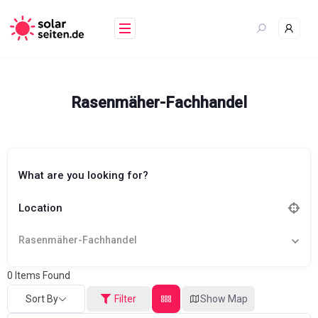
Skip
to
content
Rasenmäher-Fachhandel
What are you looking for?
Location
Rasenmäher-Fachhandel
0
Items Found
Sort By
Filter
Show Map